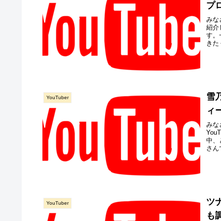
プ
みな
紹介
す。
きた
雪
YouTuber
ィ
みな
Yo
中、
さん
ツ
YouTuber
も