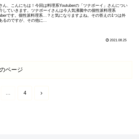
さん、こんにちは！今回は料理系Youtuberの「ツナボーイ」さんについ
介していきます。ツナボーイさんは今人気沸騰中の個性派料理系
utuberです。個性派料理系…？と気になりますよね。その答えの1つは外
あるのですが、その他に...
2021.08.25
のページ
次
…
4
へ