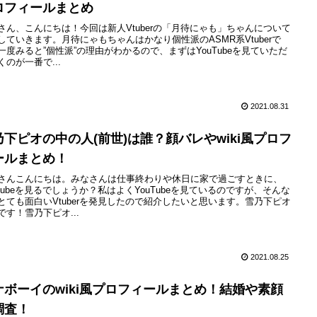
ロフィールまとめ
さん、こんにちは！今回は新人Vtuberの「月待にゃも」ちゃんについて
していきます。月待にゃもちゃんはかなり個性派のASMR系Vtuberで
一度みると”個性派”の理由がわかるので、まずはYouTubeを見ていただ
くのが一番で...
2021.08.31
乃下ピオの中の人(前世)は誰？顔バレやwiki風プロフ
ールまとめ！
さんこんにちは。みなさんは仕事終わりや休日に家で過ごすときに、
uTubeを見るでしょうか？私はよくYouTubeを見ているのですが、そんな
とても面白いVtuberを発見したので紹介したいと思います。雪乃下ピオ
です！雪乃下ピオ...
2021.08.25
ナボーイのwiki風プロフィールまとめ！結婚や素顔
調査！