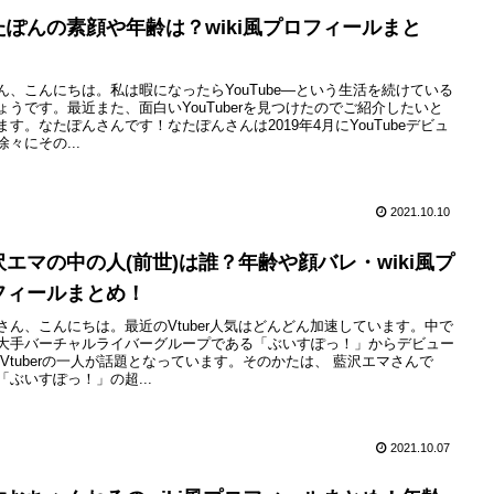
たぽんの素顔や年齢は？wiki風プロフィールまと
！
ん、こんにちは。私は暇になったらYouTube―という生活を続けている
ょうです。最近また、面白いYouTuberを見つけたのでご紹介したいと
ます。なたぽんさんです！なたぽんさんは2019年4月にYouTubeデビュ
徐々にその...
2021.10.10
沢エマの中の人(前世)は誰？年齢や顔バレ・wiki風プ
フィールまとめ！
さん、こんにちは。最近のVtuber人気はどんどん加速しています。中で
大手バーチャルライバーグループである「ぶいすぽっ！」からデビュー
 Vtuberの一人が話題となっています。そのかたは、 藍沢エマさんで
「ぶいすぽっ！」の超...
2021.10.07