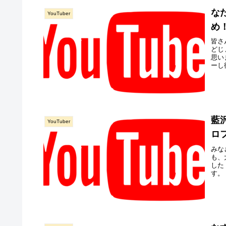
な
YouTuber
め
皆さ
どじ
思い
ーし
藍
YouTuber
ロ
みな
も、
した
す。