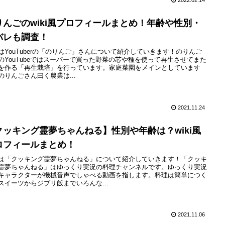
2022.02.14
りんごのwiki風プロフィールまとめ！年齢や性別・
バレも調査！
はYouTuberの「のりんご」さんについて紹介していきます！のりんご
のYouTubeではスーパーで買った野菜の芯や種を使って再生させてまた
を作る「再生栽培」を行っています。家庭菜園をメインとしています
のりんごさん曰く農業は...
2021.11.24
クッキング霊夢ちゃんねる】性別や年齢は？wiki風
ロフィールまとめ！
は「クッキング霊夢ちゃんねる」について紹介していきます！「クッキ
霊夢ちゃんねる」はゆっくり実況の料理チャンネルです。ゆっくり実況
キャラクターが機械音声でしゃべる動画を指します。料理は簡単につく
スイーツからジブリ飯までいろんな...
2021.11.06