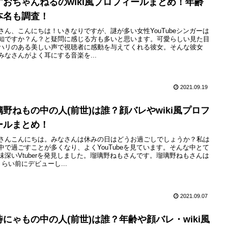
すおちゃんねるのwiki風プロフィールまとめ！年齢
本名も調査！
さん、こんにちは！いきなりですが、謎が多い女性YouTubeシンガーは
知ですか？ん？と疑問に感じる方も多いと思います。可愛らしい見た目
ハリのある美しい声で視聴者に感動を与えてくれる彼女。そんな彼女
みなさんがよく耳にする音楽を...
2021.09.19
璃野ねもの中の人(前世)は誰？顔バレやwiki風プロフ
ールまとめ！
さんこんにちは。みなさんは休みの日はどうお過ごしでしょうか？私は
中で過ごすことが多くなり、よくYouTubeを見ています。そんな中とて
味深いVtuberを発見しました。瑠璃野ねもさんです。瑠璃野ねもさんは
くらい前にデビューし...
2021.09.07
待にゃもの中の人(前世)は誰？年齢や顔バレ・wiki風