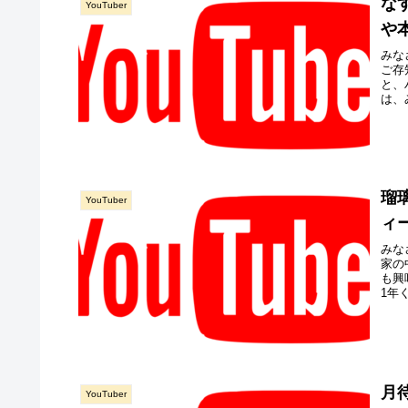
な
YouTuber
や
みな
ご存
と、
は、
瑠
YouTuber
ィ
みな
家の
も興
1年
月
YouTuber