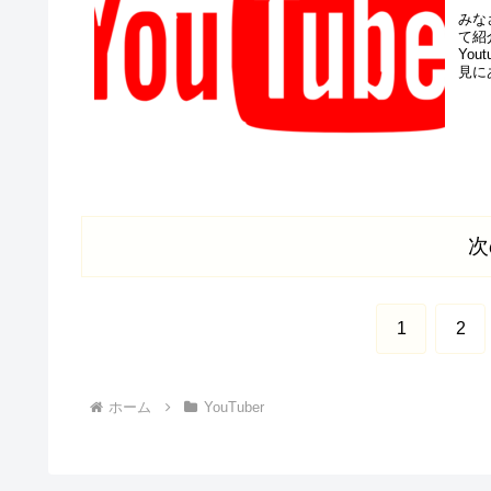
みな
て紹
Yo
見に
次
1
2
ホーム
YouTuber