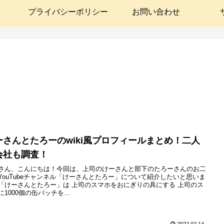
プライバシーポリシー
お問い合わせ
ーさんとたろーのwiki風プロフィールまとめ！二人
会社も調査！
さん、こんにちは！今回は、上司のけーさんと部下のたろーさんのお二
YouTubeチャンネル「けーさんとたろー」について紹介したいと思いま
「けーさんとたろー」は 上司のスマホをおにぎりの具にする 上司のス
に1000個の缶バッチを...