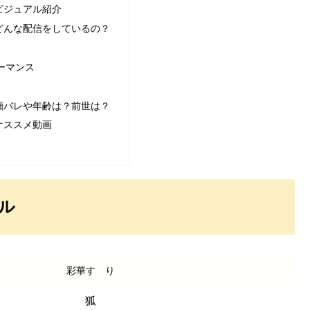
ビジュアル紹介
どんな配信をしているの？
ーマンス
顔バレや年齢は？前世は？
オススメ動画
ール
彩華すゞり
狐