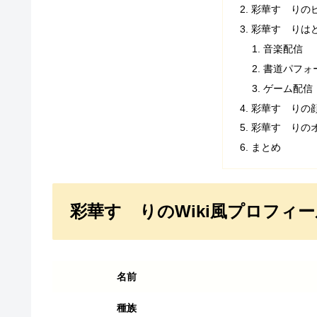
彩華すゞりの
彩華すゞりは
音楽配信
書道パフォ
ゲーム配信
彩華すゞりの
彩華すゞりの
まとめ
彩華すゞりのWiki風プロフィ
名前
種族