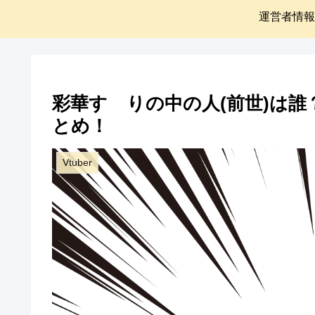
運営者情報
彩華すゞりの中の人(前世)は
とめ！
Vtuber