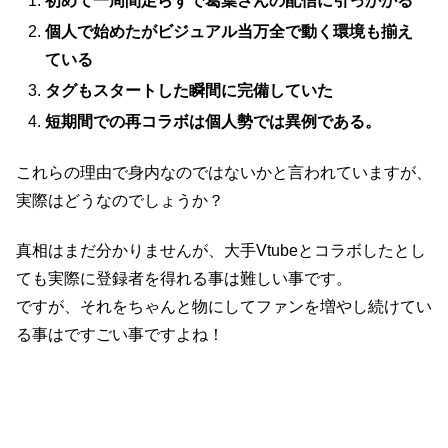
初めて一周間足らずで葛葉さんの配信に引っかかる
個人で始めたがビジュアル当万全で動く環境も揃え
ている
タグもスタートした瞬間に完備していた
短期間での再コラボは個人勢では異例である。
これらの理由で身内なのではないかと言われていますが、
実際はどうなのでしょうか？
真相はまだ分かりませんが、大手Vtubeとコラボしたとし
ても実際に登録者を得れる事は難しい事です。
ですが、それをちゃんと物にしてファンを増やし続けてい
る事はですごい事ですよね！