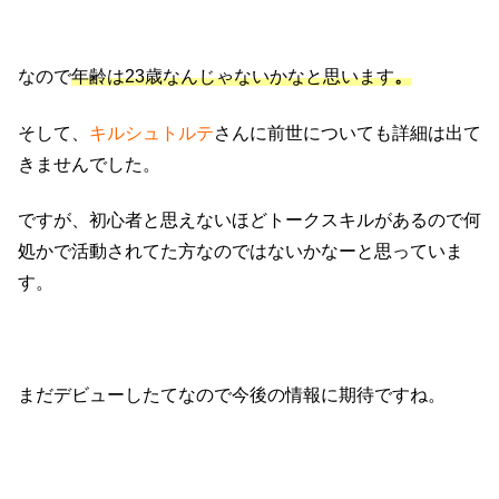
なので
年齢は23歳なんじゃないかなと思います
。
そして、
キルシュトルテ
さんに前世についても詳細は出て
きませんでした。
ですが、初心者と思えないほどトークスキルがあるので何
処かで活動されてた方なのではないかなーと思っていま
す。
まだデビューしたてなので今後の情報に期待ですね。