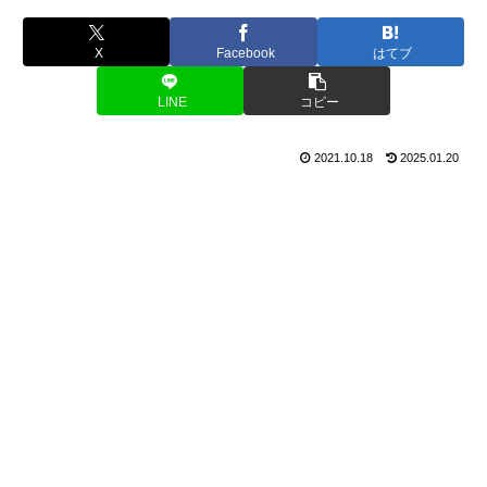
X
Facebook
はてブ
LINE
コピー
2021.10.18
2025.01.20