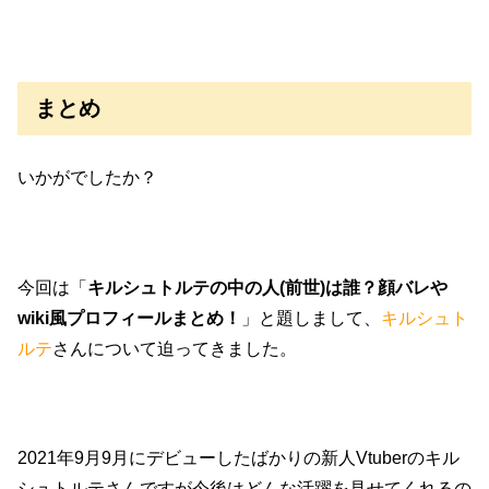
まとめ
いかがでしたか？
今回は「
キルシュトルテの中の人(前世)は誰？顔バレや
wiki風プロフィールまとめ！
」と題しまして、
キルシュト
ルテ
さんについて迫ってきました。
2021年9月9月にデビューしたばかりの新人Vtuberのキル
シュトルテさんですが今後はどんな活躍を見せてくれるの