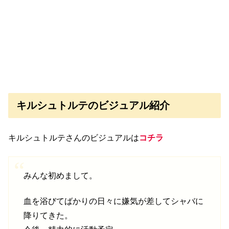
キルシュトルテのビジュアル紹介
キルシュトルテさんのビジュアルは
コチラ
みんな初めまして。
血を浴びてばかりの日々に嫌気が差してシャバに
降りてきた。