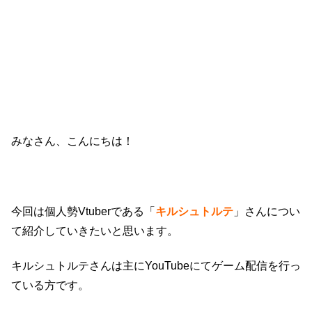
みなさん、こんにちは！
今回は個人勢Vtuberである「
キルシュトルテ
」さんについ
て紹介していきたいと思います。
キルシュトルテさんは主にYouTubeにてゲーム配信を行っ
ている方です。