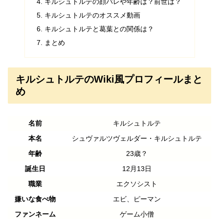
キルシュトルテの顔バレや年齢は？前世は？
キルシュトルテのオススメ動画
キルシュトルテと葛葉との関係は？
まとめ
キルシュトルテのWiki風プロフィールまと
め
名前
キルシュトルテ
本名
シュヴァルツヴェルダー・キルシュトルテ
年齢
23歳？
誕生日
12月13日
職業
エクソシスト
嫌いな食べ物
エビ、ピーマン
ファンネーム
ゲーム小僧