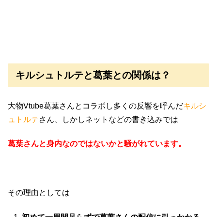
キルシュトルテと葛葉との関係は？
大物Vtube葛葉さんとコラボし多くの反響を呼んだ
キルシ
ュトルテ
さん、しかしネットなどの書き込みでは
葛葉さんと身内なのではないかと騒がれています。
その理由としては