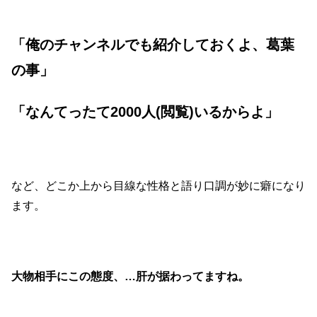
「俺のチャンネルでも紹介しておくよ、葛葉
の事」
「なんてったて2000人(閲覧)いるからよ」
など、どこか上から目線な性格と語り口調が妙に癖になり
ます。
大物相手にこの態度、…肝が据わってますね。