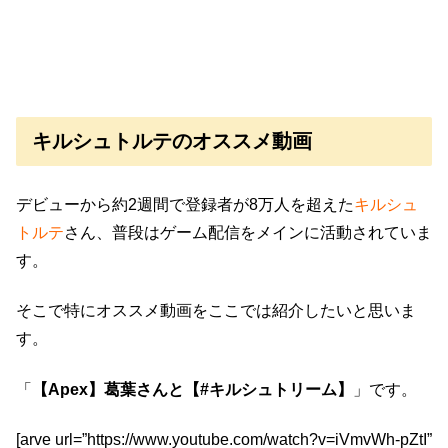
キルシュトルテのオススメ動画
デビューから約2週間で登録者が8万人を超えた
キルシュ
トルテ
さん、普段はゲーム配信をメインに活動されていま
す。
そこで特にオススメ動画をここでは紹介したいと思いま
す。
「
【Apex】葛葉さんと【#キルシュトリーム】
」です。
[arve url=”https://www.youtube.com/watch?v=iVmvWh-pZtI”