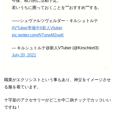
今後、精力的に活動予定。
若いうちに囲っておくことを”””おすすめ”””する。
――シュヴァルツヴェルダー・キルシュトルテ
#VTuber準備中
#新人Vtuber
pic.twitter.com/NTqrwM2opK
— キルシュトルテ@新人VTuber (@Kirschtort3)
July 20, 2021
職業がエクソシストという事もあり、神父をイメージさせ
る服を着ています。
十字架のアクセサリーがどこか中二病チックでカッコいい
ですね！