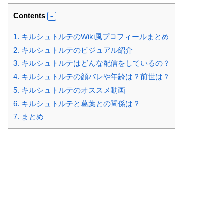
Contents
1.
キルシュトルテのWiki風プロフィールまとめ
2.
キルシュトルテのビジュアル紹介
3.
キルシュトルテはどんな配信をしているの？
4.
キルシュトルテの顔バレや年齢は？前世は？
5.
キルシュトルテのオススメ動画
6.
キルシュトルテと葛葉との関係は？
7.
まとめ