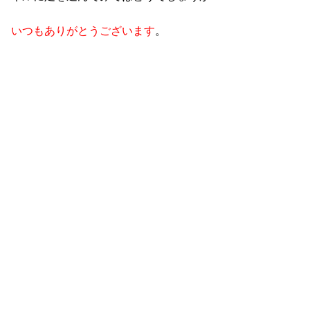
いつもありがとうございます
。