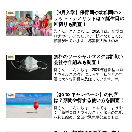
アイテムが詰まった福袋は、子供服の定
番としてたくさんのファンに愛されてい
ます。今年も予約開始日や購入方法、中
【9月入学】保育園や幼稚園のメ
時事
身のネタバレ情報が気に...
リット・デメリットは？誕生日の
区切りも調査！
皆さん、こんにちは。2020年は、新型コ
ロナウイルスのせいで、様々なところに
影響が出ています。感染拡大防止の為
に、政府から不要不急の外出を避ける様
に要請され、仕事も在宅ワークや休業に
なったり、学生は学校が休校になったり
無料のソーシャルマスクは詐欺？
時事
と今までの生活が一変し...
会社や仕組みも調査！
皆さん、こんにちは。2020年は新型コロ
ナウイルスの流行によって、私たちの生
活に大きな影響を及ぼしています。急激
な需要の増加によって、「マスク」や
「消毒液」、「手袋」などが不足した
り、一時期はトイレットペーパーやティ
【go to キャンペーン】の内容
時事
ッシュペーパーも売り切れ...
は？期間や得する使い方を調査！
皆さん、こんにちは。日本では、ようや
く「新型コロナウイルス」が収束の気配
を見せ始め、全国の緊急事態宣言も緩和
され始めました。ここまでは、この未知
のウイルスによって、亡くなられた方
は、諸外国に比べれば低く抑えられてい