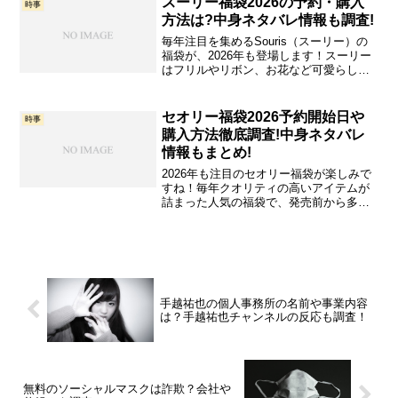
スーリー福袋2026の予約・購入
時事
ますが、海外に比べてかなり...
方法は?中身ネタバレ情報も調査!
毎年注目を集めるSouris（スーリー）の
福袋が、2026年も登場します！スーリー
はフリルやリボン、お花など可愛らしい
デザインが特徴の女の子向けファッショ
ンブランドとして、多くのファンを魅了
してきました。この記事では「スーリー
セオリー福袋2026予約開始日や
時事
福袋2026」...
購入方法徹底調査!中身ネタバレ
情報もまとめ!
2026年も注目のセオリー福袋が楽しみで
すね！毎年クオリティの高いアイテムが
詰まった人気の福袋で、発売前から多く
の方が興味を持っています。本記事で
は、「セオリー福袋2026」の予約開始日
や購入方法を徹底調査し、中身のネタバ
レ情報や活用方法ま...
手越祐也の個人事務所の名前や事業内容
は？手越祐也チャンネルの反応も調査！
無料のソーシャルマスクは詐欺？会社や