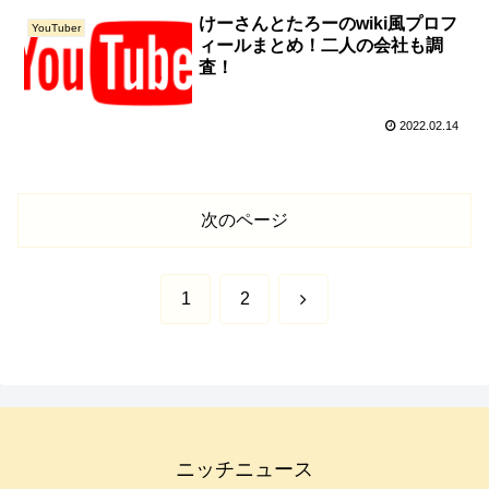
けーさんとたろーのwiki風プロフ
YouTuber
ィールまとめ！二人の会社も調
査！
2022.02.14
次のページ
次
1
2
へ
ニッチニュース