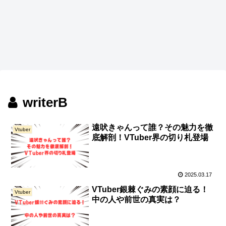
writerB
遠吠きゃんって誰？その魅力を徹
Vtuber
底解剖！VTuber界の切り札登場
2025.03.17
VTuber銀棘ぐみの素顔に迫る！
Vtuber
中の人や前世の真実は？