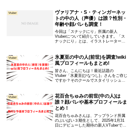
ヴァリアナ・S・ティンガーネッ
Vtuber
トの中の人（声優）は誰？性別・
年齢や顔バレも調査！
今回は「スナックにり」所属の新人
Vtuberについて紹介していきます。「ス
ナックにり」とは、イラストレーターの
二リツ考案・運営のVTuberグループで
す。お酒を飲みながら、みんなが集まっ
て楽しく過ごせる大人のバーチャル空間
氷夏至の中の人(前世)を調査!wiki
Vtuber
をモットーに様々な...
風プロフィールもまとめ!
皆さん、こんにちは！最近話題の
Vtuber「氷夏至(ひなつし)」さんをご存じ
ですか？そのクールでスタイリッシュな
キャラクター性と、ちょっぴりミステリ
アスな世界観がファンの間で注目を集め
ています。今回の記事では、氷夏至さん
花百合ちゅみの前世(中の人)は
Vtuber
について以下の内容で...
誰？顔バレや基本プロフィールま
とめ！
花百合ちゅみさんは、アップランド所属
のぶいぱい３期生として、2025年1月31
日にデビューした期待の新人VTuberで
す。「花の国からやってきた超可愛いお
姫様」のキャッチフレーズ通り、ルック