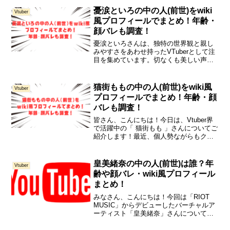
スも声も超カワイイですね。これから人
憂涙といろの中の人(前世)をwiki
Vtuber
気が急上昇して...
風プロフィールでまとめ！年齢・
顔バレも調査！
憂涙といろさんは、独特の世界観と親し
みやすさをあわせ持ったVTuberとして注
目を集めています。切なくも美しい声色
と、ちょっぴりミステリアスな雰囲気を
漂わせながらも、実はとってもポジティ
ブでリスナー想いな姿勢が魅力です。こ
猫街ももの中の人(前世)をwiki風
Vtuber
の記事では、憂涙と...
プロフィールでまとめ！年齢・顔
バレも調査！
皆さん、こんにちは！今日は、Vtuber界
で活躍中の「 猫街もも 」さんについてご
紹介します！最近、個人勢ながらもクオ
リティの高い配信や独自のキャラクター
設定が話題を呼んでいる彼女、日に日に
ファンを増やしています。今回は、猫街
皇美緒奈の中の人(前世)は誰？年
Vtuber
ももさんについ...
齢や顔バレ・wiki風プロフィール
まとめ！
みなさん、こんにちは！今回は「RIOT
MUSIC」からデビューしたバーチャルア
ーティスト「皇美緒奈」さんについて紹
介していきたいと思います。RIOT
MUSICとは...「感情を突き動かす歌」を