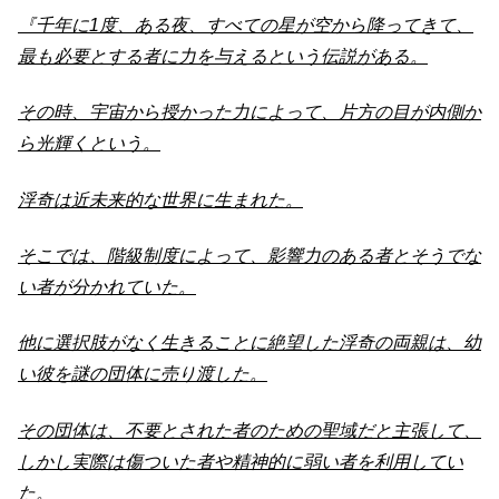
『千年に1度、ある夜、すべての星が空から降ってきて、
最も必要とする者に力を与えるという伝説がある。
その時、宇宙から授かった力によって、片方の目が内側か
ら光輝くという。
浮奇は近未来的な世界に生まれた。
そこでは、階級制度によって、影響力のある者とそうでな
い者が分かれていた。
他に選択肢がなく生きることに絶望した浮奇の両親は、幼
い彼を謎の団体に売り渡した。
その団体は、不要とされた者のための聖域だと主張して、
しかし実際は傷ついた者や精神的に弱い者を利用してい
た。