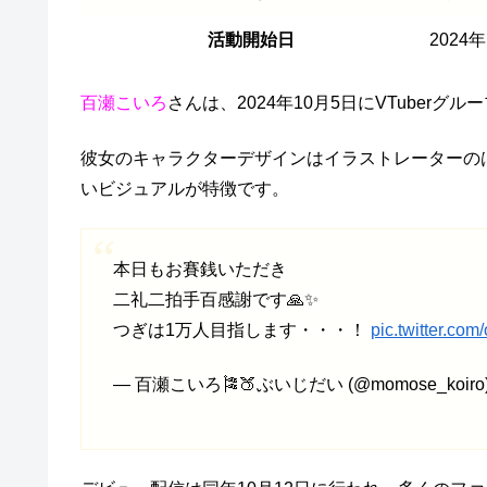
活動開始日
2024
百瀬こいろ
さんは、2024年10月5日にVTuber
彼女のキャラクターデザインはイラストレーターのはみ
いビジュアルが特徴です。
本日もお賽銭いただき
二礼二拍手百感謝です🙏✨
つぎは1万人目指します・・・！
pic.twitter.co
— 百瀬こいろ🎏🍑ぶいじだい (@momose_koiro